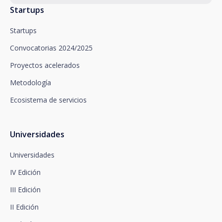
solicitamos.
Startups
Santalucía le informa que puede ejercitar sus
derechos de acceso, rectificación, supresión,
Startups
oposición, limitación del tratamiento y portabilidad,
así como oponerse al tratamiento de sus datos con
Convocatorias 2024/2025
fines promocionales, dirigiéndose a santalucía,
mediante un escrito, que deberá remitir a Plaza de
Proyectos acelerados
España, no 15, 28008 Madrid a la atención del
Metodología
Departamento de Privacidad o bien a
arcolopd@santalucia.es indicando en el asunto
Ecosistema de servicios
Newsletter Impulsa.
Puede contactar con nuestro Delegado de
Protección de Datos en la siguiente dirección:
dpo@santalucía.es
Universidades
Santalucía, le informa que podrá presentar
reclamación ante la Autoridad de Control
Universidades
competente en materia de protección de datos.
IV Edición
Dispone de información completa sobre protección
de datos en www.santalucia.impulsa.es , en el
III Edición
apartado de Política de Privacidad, que le
aconsejamos consulte.
II Edición