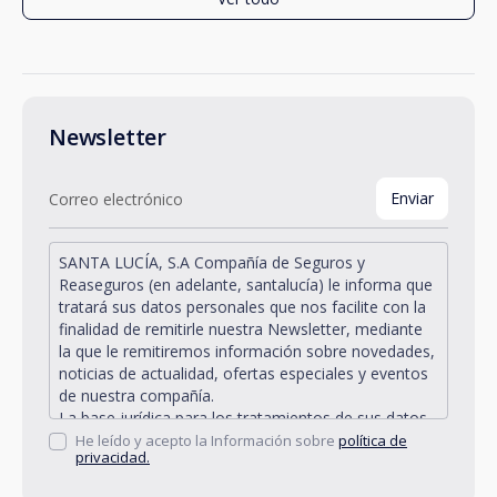
Newsletter
SANTA LUCÍA, S.A Compañía de Seguros y
Reaseguros (en adelante, santalucía) le informa que
tratará sus datos personales que nos facilite con la
finalidad de remitirle nuestra Newsletter, mediante
la que le remitiremos información sobre novedades,
noticias de actualidad, ofertas especiales y eventos
de nuestra compañía.
La base jurídica para los tratamientos de sus datos
personales descritos se encuentra en la propia
He leído y acepto la Información sobre
política de
privacidad.
gestión y desarrollo de la relación jurídica existente
entre Vd. y santalucía y en el consentimiento que le