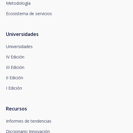
Metodología
Departamento de Privacidad o bien a
arcolopd@santalucia.es indicando en el asunto
Ecosistema de servicios
Newsletter Impulsa.
Puede contactar con nuestro Delegado de
Protección de Datos en la siguiente dirección:
dpo@santalucía.es
Universidades
Santalucía, le informa que podrá presentar
reclamación ante la Autoridad de Control
Universidades
competente en materia de protección de datos.
IV Edición
Dispone de información completa sobre protección
de datos en www.santalucia.impulsa.es , en el
III Edición
apartado de Política de Privacidad, que le
aconsejamos consulte.
II Edición
I Edición
Recursos
Informes de tendencias
Diccionario Innovación