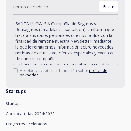
SANTA LUCÍA, S.A Compañía de Seguros y
Reaseguros (en adelante, santalucía) le informa que
tratará sus datos personales que nos facilite con la
finalidad de remitirle nuestra Newsletter, mediante
la que le remitiremos información sobre novedades,
noticias de actualidad, ofertas especiales y eventos
de nuestra compañía.
La base jurídica para los tratamientos de sus datos
personales descritos se encuentra en la propia
He leído y acepto la Información sobre
política de
privacidad.
gestión y desarrollo de la relación jurídica existente
entre Vd. y santalucía y en el consentimiento que le
solicitamos.
Startups
Santalucía le informa que puede ejercitar sus
derechos de acceso, rectificación, supresión,
Startups
oposición, limitación del tratamiento y portabilidad,
así como oponerse al tratamiento de sus datos con
Convocatorias 2024/2025
fines promocionales, dirigiéndose a santalucía,
mediante un escrito, que deberá remitir a Plaza de
Proyectos acelerados
España, no 15, 28008 Madrid a la atención del