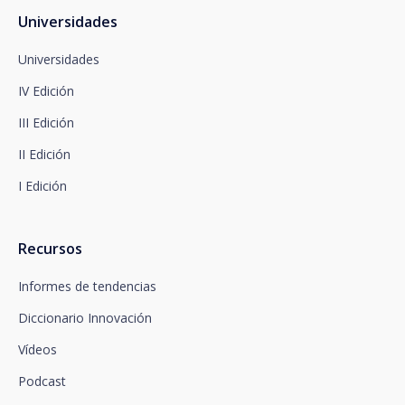
Protección de Datos en la siguiente dirección:
dpo@santalucía.es
Universidades
Santalucía, le informa que podrá presentar
reclamación ante la Autoridad de Control
Universidades
competente en materia de protección de datos.
IV Edición
Dispone de información completa sobre protección
de datos en www.santalucia.impulsa.es , en el
III Edición
apartado de Política de Privacidad, que le
aconsejamos consulte.
II Edición
I Edición
Recursos
Informes de tendencias
Diccionario Innovación
Vídeos
Podcast