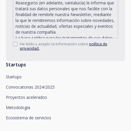
Reaseguros (en adelante, santalucía) le informa que
tratará sus datos personales que nos facilite con la
finalidad de remitirle nuestra Newsletter, mediante
la que le remitiremos información sobre novedades,
noticias de actualidad, ofertas especiales y eventos
de nuestra compañía.
La base jurídica para los tratamientos de sus datos
personales descritos se encuentra en la propia
He leído y acepto la Información sobre
política de
privacidad.
gestión y desarrollo de la relación jurídica existente
entre Vd. y santalucía y en el consentimiento que le
solicitamos.
Startups
Santalucía le informa que puede ejercitar sus
derechos de acceso, rectificación, supresión,
Startups
oposición, limitación del tratamiento y portabilidad,
así como oponerse al tratamiento de sus datos con
Convocatorias 2024/2025
fines promocionales, dirigiéndose a santalucía,
mediante un escrito, que deberá remitir a Plaza de
Proyectos acelerados
España, no 15, 28008 Madrid a la atención del
Metodología
Departamento de Privacidad o bien a
arcolopd@santalucia.es indicando en el asunto
Ecosistema de servicios
Newsletter Impulsa.
Puede contactar con nuestro Delegado de