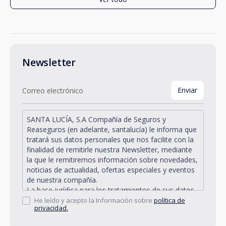
Newsletter
SANTA LUCÍA, S.A Compañía de Seguros y
Reaseguros (en adelante, santalucía) le informa que
tratará sus datos personales que nos facilite con la
finalidad de remitirle nuestra Newsletter, mediante
la que le remitiremos información sobre novedades,
noticias de actualidad, ofertas especiales y eventos
de nuestra compañía.
La base jurídica para los tratamientos de sus datos
personales descritos se encuentra en la propia
He leído y acepto la Información sobre
política de
privacidad.
gestión y desarrollo de la relación jurídica existente
entre Vd. y santalucía y en el consentimiento que le