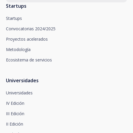
solicitamos.
Startups
Santalucía le informa que puede ejercitar sus
derechos de acceso, rectificación, supresión,
Startups
oposición, limitación del tratamiento y portabilidad,
así como oponerse al tratamiento de sus datos con
Convocatorias 2024/2025
fines promocionales, dirigiéndose a santalucía,
mediante un escrito, que deberá remitir a Plaza de
Proyectos acelerados
España, no 15, 28008 Madrid a la atención del
Metodología
Departamento de Privacidad o bien a
arcolopd@santalucia.es indicando en el asunto
Ecosistema de servicios
Newsletter Impulsa.
Puede contactar con nuestro Delegado de
Protección de Datos en la siguiente dirección:
dpo@santalucía.es
Universidades
Santalucía, le informa que podrá presentar
reclamación ante la Autoridad de Control
Universidades
competente en materia de protección de datos.
IV Edición
Dispone de información completa sobre protección
de datos en www.santalucia.impulsa.es , en el
III Edición
apartado de Política de Privacidad, que le
aconsejamos consulte.
II Edición