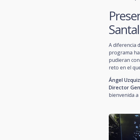
Presen
Santa
A diferencia 
programa ha 
pudieran cono
reto en el q
Ángel Uzquiz
Director Gen
bienvenida a 