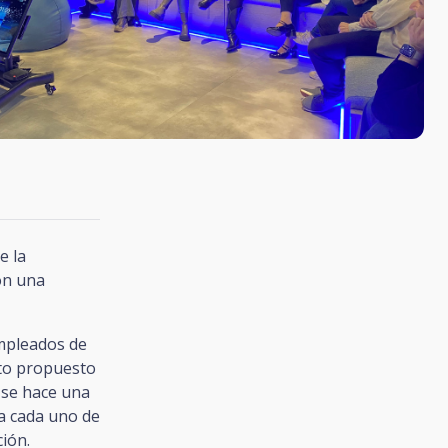
e la
on una
empleados de
eto propuesto
 se hace una
 a cada uno de
ión.