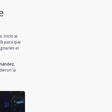
e
 inicio al
AB para que
gnarles el
nández,
 dieron la