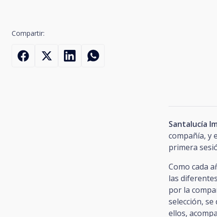
Compartir:
Santalucía 
compañía, y e
primera sesió
Como cada añ
las diferent
por la compa
selección, se
ellos, acomp