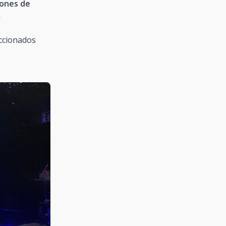
iones de
n
eccionados