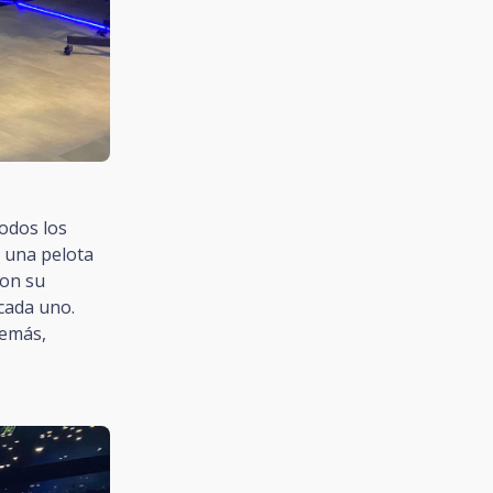
todos los
 una pelota
con su
cada uno.
demás,