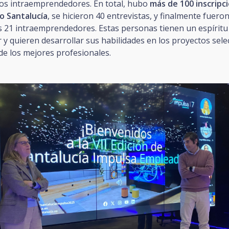
 los intraemprendedores. En total, hubo
más de 100 inscripc
o Santalucía
, se hicieron 40 entrevistas, y finalmente fuero
s 21 intraemprendedores. Estas personas tienen un espíritu
y quieren desarrollar sus habilidades en los proyectos sel
de los mejores profesionales.