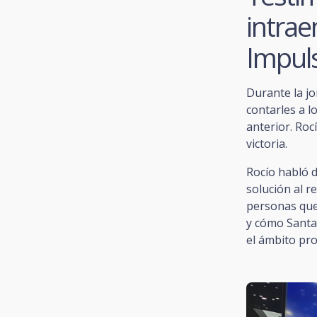
intra
Impul
Durante la j
contarles a 
anterior. Roc
victoria.
Rocío habló 
solución al r
personas que
y cómo Santa
el ámbito pro