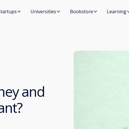
Startups
Universities
Bookstore
Learning
 they and
ant?