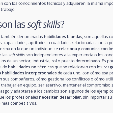
 con los conocimientos técnicos y adquieren la misma impo
trabajo.
son las
soft skills
?
, también denominadas
habilidades blandas
, son aquellas c
as, capacidades, aptitudes o cualidades relacionadas con la p
 forma en la que un individuo
se relaciona y comunica con l
e las
soft skills
son independientes a la experiencia o los con
ios de un sector, industria, rol o puesto determinado. Es por
s de
habilidades no técnicas
que se relacionan con los
rasg
as habilidades interpersonales
de cada uno, con cómo esa p
n sus compañeros, cómo gestiona los conflictos o cómo utili
trabajar en equipo, ser asertivo, mantener el compromiso s
razgo y adaptarse a los cambios son algunos de los ejemplos
que los profesionales
necesitan desarrollar
, sin importar su
e
más competitivos
.