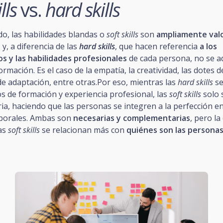
lls
vs.
hard skills
do, las habilidades blandas o
soft skills
son
ampliamente val
s
y, a diferencia de las
hard skills
, que hacen referencia
a los
s y las habilidades profesionales
de cada persona, no se a
ormación. Es el caso de la empatía, la creatividad, las dotes 
de adaptación, entre otras.Por eso, mientras las
hard skills
se
s de formación y experiencia profesional, las
soft skills
solo 
aria, haciendo que las personas se integren a la perfección en
borales. Ambas son
necesarias y complementarias
, pero la
las
soft skills
se relacionan más con
quiénes son las persona