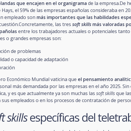
blandas que encajen en el organigrama
de la empresa.De h
e Hays, el 59% de las empresas españolas consideraba en 20
n empleado son
más importantes que las habilidades espe
 cuestión.Concretamente, las tres
soft skills
más valoradas po
pañolas
entre los trabajadores actuales o potenciales tanto
es o grandes empresas son:
ución de problemas
ilidad o capacidad de adaptación
oración
oro Económico Mundial vaticina que
el pensamiento analíti
rsonal más demandada por las empresas en el año 2025. Sin
nica, y es que actualmente ya son muchas las
soft skills
que la
sus empleados o en los procesos de contratación de person
t skills
específicas del teletra