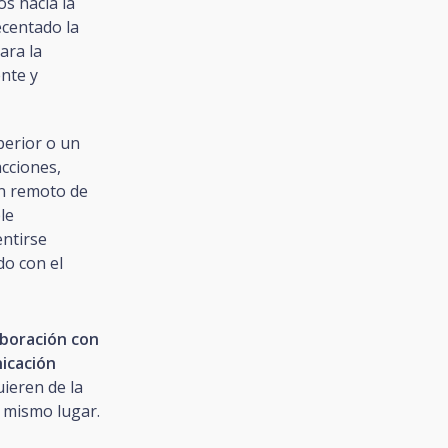
s hacia la
centado la
ara la
ente y
uperior o un
cciones,
en remoto de
le
entirse
do con el
boración con
icación
uieren de la
l mismo lugar.