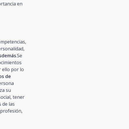
rtancia en
ompetencias,
ersonalidad,
osdemás
.Se
ocimientos
 ello por lo
os de
ersona
za su
ocial, tener
 de las
 profesión,