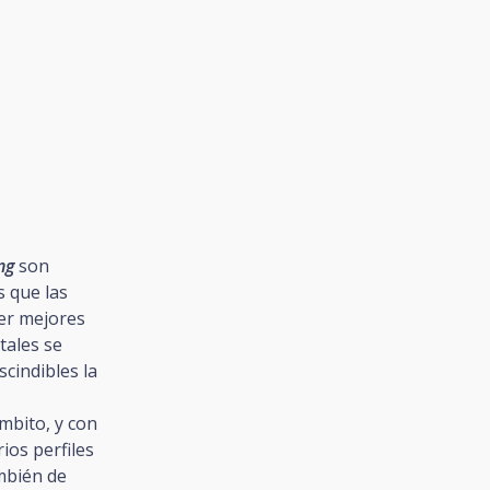
ng
son
s que las
er mejores
tales se
cindibles la
ámbito, y con
ios perfiles
mbién de