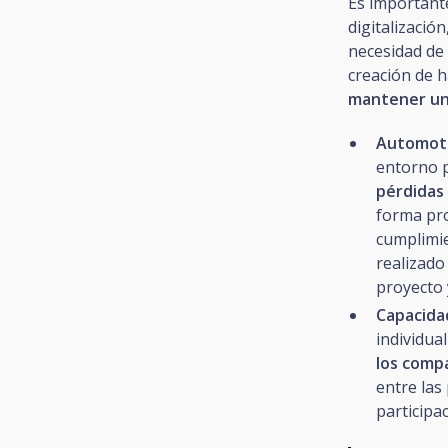
Es importante
digitalización
necesidad de
creación de h
mantener un
Automoti
entorno p
pérdidas
forma pro
cumplimie
realizado
proyecto 
Capacida
individua
los comp
entre las
participa