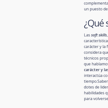
complementan
un puesto de 
¿Qué 
Las
soft skills
característic
carácter y la
considera qu
técnicos prop
que hablamo
carácter y l
interactúa co
tiempo.Saber 
dotes de lide
habilidades 
para volvers