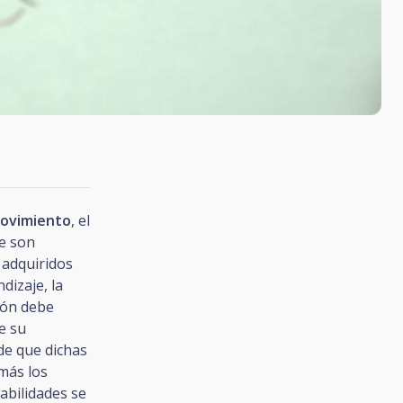
movimiento
, el
ue son
 adquiridos
dizaje, la
ión debe
e su
de que dichas
más los
habilidades se