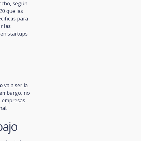
echo, según
20 que las
cíficas
para
r las
 en startups
co
va a ser la
 embargo, no
s empresas
al.
bajo