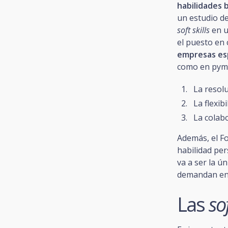
habilidades 
un estudio d
soft skills
en u
el puesto en
empresas es
como en pym
La resol
La flexib
La colab
Además, el F
habilidad pe
va a ser la ú
demandan en 
Las
sof