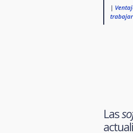
|
Ventaj
trabaja
Las
sof
actual