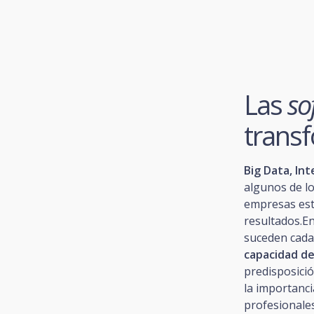
Las
sof
transf
Big Data, Inte
algunos de lo
empresas es
resultados.E
suceden cada 
capacidad de 
predisposici
la importanc
profesionale