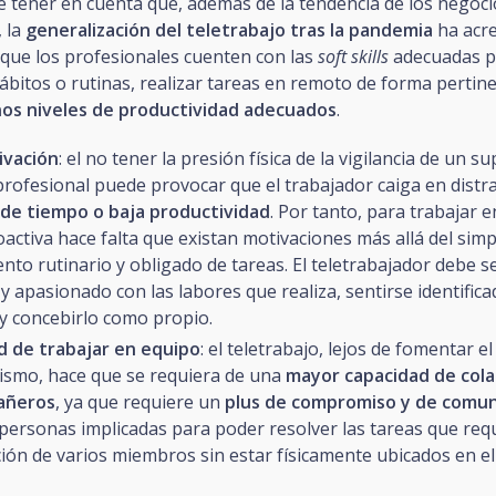
 tener en cuenta que, además de la tendencia de los negocio
, la
generalización del teletrabajo tras la pandemia
ha acre
 que los profesionales cuenten con las
soft skills
adecuadas p
ábitos o rutinas, realizar tareas en remoto de forma pertin
os niveles de productividad adecuados
.
vación
: el no tener la presión física de la vigilancia de un s
rofesional puede provocar que el trabajador caiga en distra
 de tiempo o baja productividad
. Por tanto, para trabajar 
activa hace falta que existan motivaciones más allá del simp
nto rutinario y obligado de tareas. El teletrabajador debe s
 y apasionado con las labores que realiza, sentirse identifica
y concebirlo como propio.
d de trabajar en equipo
: el teletrabajo, lejos de fomentar el
lismo, hace que se requiera de una
mayor capacidad de cola
añeros
, ya que requiere un
plus de compromiso y de comun
 personas implicadas para poder resolver las tareas que req
ción de varios miembros sin estar físicamente ubicados en e