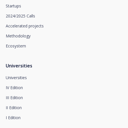
rights of access, rectification, deletion, opposition,
Startups
limitation of processing and portability, as well as
object to the processing of your data for
2024/2025 Calls
promotional purposes, by writing to Santalucía,
which you must send to Plaza de España, no. 15,
Accelerated projects
28008 Madrid for the attention of the Privacy
Methodology
Department or to arcolopd@santalucia.es indicating
Newsletter Impulsa in the subject.
Ecosystem
You can contact our Data Protection Officer at the
following address:
dpo@santalucía.es
Santalucía, informs you that you may file a
Universities
complaint with the competent Data Protection
Supervisory Authority.
Universities
Complete information on data protection is available
IV Edition
at www.santalucia.impulsa.es, in the Privacy Policy
section, which we advise you to consult.
III Edition
II Edition
I Edition