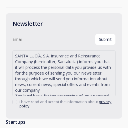
Newsletter
SANTA LUCÍA, S.A. Insurance and Reinsurance
Company (hereinafter, Santalucía) informs you that
it will process the personal data you provide us with
for the purpose of sending you our Newsletter,
through which we will send you information about
news, current news, special offers and events from
our company.
The legal basis for the processing of your personal
data described is found in the very management and
I have read and accept the Information about
privacy
policy.
development of the existing legal relationship
between you and Santalucía and in the consent we
request from you.
Startups
Santalucía informs you that you can exercise your