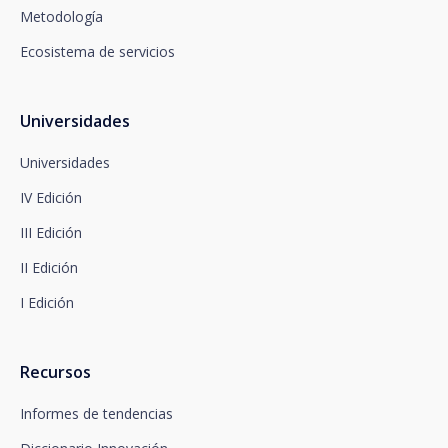
Metodología
Departamento de Privacidad o bien a
arcolopd@santalucia.es indicando en el asunto
Ecosistema de servicios
Newsletter Impulsa.
Puede contactar con nuestro Delegado de
Protección de Datos en la siguiente dirección:
dpo@santalucía.es
Universidades
Santalucía, le informa que podrá presentar
reclamación ante la Autoridad de Control
Universidades
competente en materia de protección de datos.
IV Edición
Dispone de información completa sobre protección
de datos en www.santalucia.impulsa.es , en el
III Edición
apartado de Política de Privacidad, que le
aconsejamos consulte.
II Edición
I Edición
Recursos
Informes de tendencias