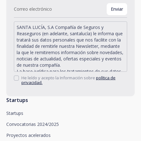
SANTA LUCÍA, S.A Compañía de Seguros y
Reaseguros (en adelante, santalucía) le informa que
tratará sus datos personales que nos facilite con la
finalidad de remitirle nuestra Newsletter, mediante
la que le remitiremos información sobre novedades,
noticias de actualidad, ofertas especiales y eventos
de nuestra compañía.
La base jurídica para los tratamientos de sus datos
personales descritos se encuentra en la propia
He leído y acepto la Información sobre
política de
privacidad.
gestión y desarrollo de la relación jurídica existente
entre Vd. y santalucía y en el consentimiento que le
solicitamos.
Startups
Santalucía le informa que puede ejercitar sus
derechos de acceso, rectificación, supresión,
Startups
oposición, limitación del tratamiento y portabilidad,
así como oponerse al tratamiento de sus datos con
Convocatorias 2024/2025
fines promocionales, dirigiéndose a santalucía,
mediante un escrito, que deberá remitir a Plaza de
Proyectos acelerados
España, no 15, 28008 Madrid a la atención del