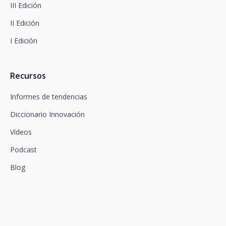
III Edición
apartado de Política de Privacidad, que le
aconsejamos consulte.
II Edición
I Edición
Recursos
Informes de tendencias
Diccionario Innovación
Vídeos
Podcast
Blog
Conectamos la innovación y