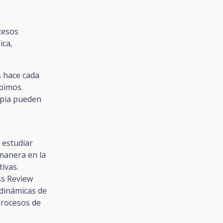
cesos
ica,
s hace cada
ibimos.
opia pueden
 estudiar
 manera en la
ivas.
ss Review
dinámicas de
procesos de