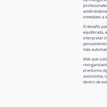
profesionales
acelerándose 
inmediato a 
El desafío pa
equilibrada, 
interpretar i
pensamiento 
más automat
Más que sust
reorganizand
el entorno d
autonomía, cr
dentro de est