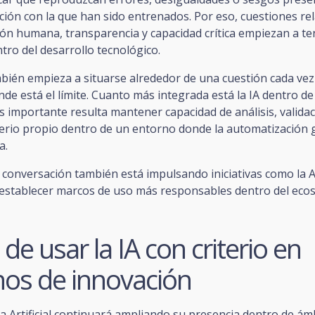
ción con la que han sido entrenados. Por eso, cuestiones re
ón humana, transparencia y capacidad crítica empiezan a te
ro del desarrollo tecnológico.
mbién empieza a situarse alrededor de una cuestión cada ve
nde está el límite. Cuanto más integrada está la IA dentro de
s importante resulta mantener capacidad de análisis, valida
iterio propio dentro de un entorno donde la automatización 
a.
 conversación también está impulsando iniciativas como la AI
 establecer marcos de uso más responsables dentro del eco
 de usar la IA con criterio en
nos de innovación
ia Artificial continuará ampliando su presencia dentro de ám