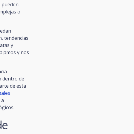
os pueden
mplejas o
uedan
n, tendencias
atas y
bajamos y nos
cia
n dentro de
arte de esta
pales
 a
ógicos.
de