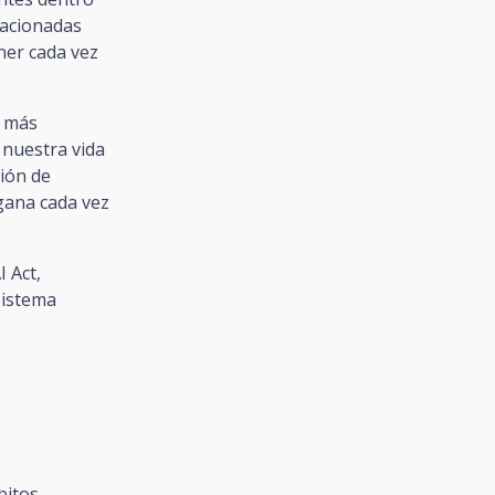
lacionadas
ner cada vez
z más
 nuestra vida
ción de
gana cada vez
 Act,
sistema
bitos