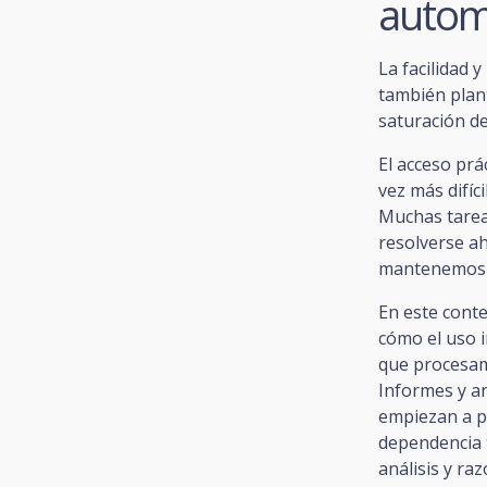
autom
La facilidad 
también plan
saturación de
El acceso prá
vez más difíc
Muchas tarea
resolverse ah
mantenemos c
En este conte
cómo el uso i
que procesam
Informes y a
empiezan a p
dependencia 
análisis y ra