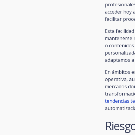
profesionale
acceder hoy a
facilitar pro
Esta facilid
mantenerse m
o contenidos 
personalizad
adaptamos a 
En ámbitos e
operativa, au
mercados don
transformaci
tendencias t
automatizació
Riesg