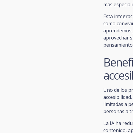
más especiali
Esta integra
cómo convivim
aprendemos y
aprovechar su
pensamiento c
Benefic
accesi
Uno de los pri
accesibilida
limitadas a p
personas a tr
La IA ha redu
contenido, a