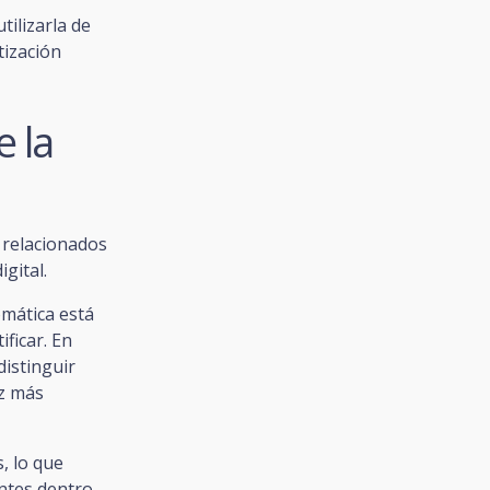
tilizarla de
tización
e la
s relacionados
gital.
omática está
ificar. En
distinguir
ez más
, lo que
ntes dentro