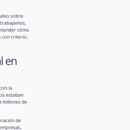
bates sobre
 trabajamos,
entender cómo
con criterio,
al en
con la
ños estaban
a millones de
eración de
 empresas,