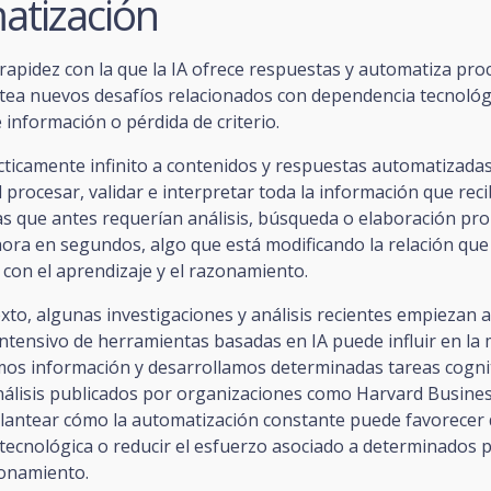
atización
y rapidez con la que la IA ofrece respuestas y automatiza pro
tea nuevos desafíos relacionados con dependencia tecnológ
 información o pérdida de criterio.
cticamente infinito a contenidos y respuestas automatizada
il procesar, validar e interpretar toda la información que rec
s que antes requerían análisis, búsqueda o elaboración pr
ora en segundos, algo que está modificando la relación que
on el aprendizaje y el razonamiento.
xto, algunas investigaciones y análisis recientes empiezan a
ntensivo de herramientas basadas en IA puede influir en la
os información y desarrollamos determinadas tareas cognit
nálisis publicados por organizaciones como Harvard Busine
lantear cómo la automatización constante puede favorecer 
tecnológica o reducir el esfuerzo asociado a determinados 
zonamiento.