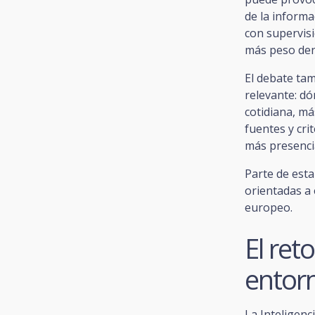
de la informa
con supervisi
más peso dent
El debate ta
relevante: dó
cotidiana, má
fuentes y cr
más presenci
Parte de esta
orientadas a
europeo.
El reto
entor
La Inteligenc