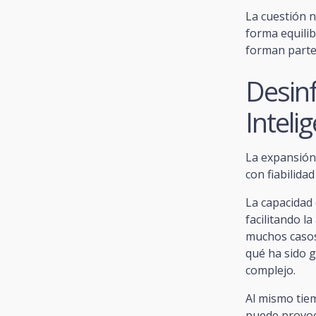
La cuestión n
forma equili
forman parte 
Desinf
Intelig
La expansión 
con fiabilida
La capacidad
facilitando la
muchos casos,
qué ha sido g
complejo.
Al mismo tiem
puede provoc