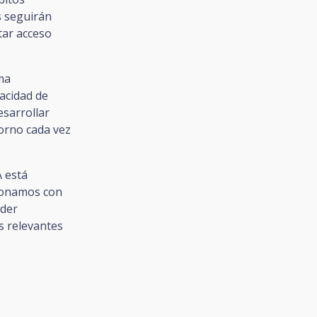
s seguirán
tar acceso
ma
pacidad de
esarrollar
orno cada vez
 está
ionamos con
rder
s relevantes