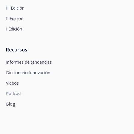
de datos en www.santalucia.impulsa.es , en el
III Edición
apartado de Política de Privacidad, que le
aconsejamos consulte.
II Edición
I Edición
Recursos
Informes de tendencias
Diccionario Innovación
Vídeos
Podcast
Blog
Conectamos la innovación y