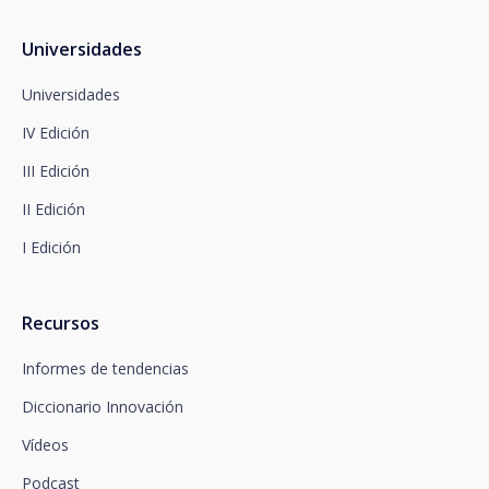
Puede contactar con nuestro Delegado de
Protección de Datos en la siguiente dirección:
dpo@santalucía.es
Universidades
Santalucía, le informa que podrá presentar
reclamación ante la Autoridad de Control
Universidades
competente en materia de protección de datos.
IV Edición
Dispone de información completa sobre protección
de datos en www.santalucia.impulsa.es , en el
III Edición
apartado de Política de Privacidad, que le
aconsejamos consulte.
II Edición
I Edición
Recursos
Informes de tendencias
Diccionario Innovación
Vídeos
Podcast