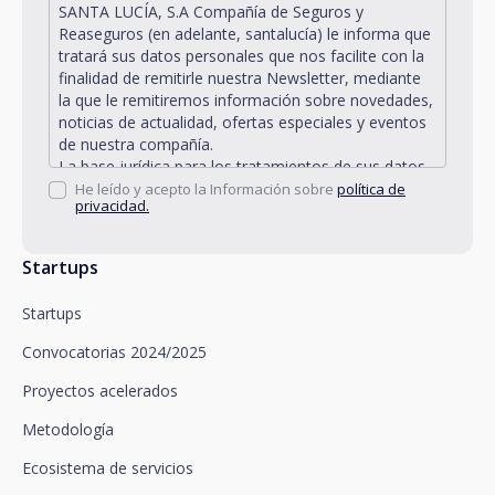
SANTA LUCÍA, S.A Compañía de Seguros y
Reaseguros (en adelante, santalucía) le informa que
tratará sus datos personales que nos facilite con la
finalidad de remitirle nuestra Newsletter, mediante
la que le remitiremos información sobre novedades,
noticias de actualidad, ofertas especiales y eventos
de nuestra compañía.
La base jurídica para los tratamientos de sus datos
personales descritos se encuentra en la propia
He leído y acepto la Información sobre
política de
privacidad.
gestión y desarrollo de la relación jurídica existente
entre Vd. y santalucía y en el consentimiento que le
solicitamos.
Startups
Santalucía le informa que puede ejercitar sus
derechos de acceso, rectificación, supresión,
Startups
oposición, limitación del tratamiento y portabilidad,
así como oponerse al tratamiento de sus datos con
Convocatorias 2024/2025
fines promocionales, dirigiéndose a santalucía,
mediante un escrito, que deberá remitir a Plaza de
Proyectos acelerados
España, no 15, 28008 Madrid a la atención del
Metodología
Departamento de Privacidad o bien a
arcolopd@santalucia.es indicando en el asunto
Ecosistema de servicios
Newsletter Impulsa.