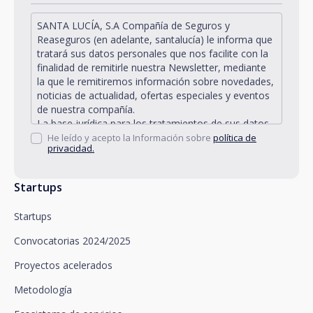
SANTA LUCÍA, S.A Compañía de Seguros y
Reaseguros (en adelante, santalucía) le informa que
tratará sus datos personales que nos facilite con la
finalidad de remitirle nuestra Newsletter, mediante
la que le remitiremos información sobre novedades,
noticias de actualidad, ofertas especiales y eventos
de nuestra compañía.
La base jurídica para los tratamientos de sus datos
personales descritos se encuentra en la propia
He leído y acepto la Información sobre
política de
privacidad.
gestión y desarrollo de la relación jurídica existente
entre Vd. y santalucía y en el consentimiento que le
solicitamos.
Startups
Santalucía le informa que puede ejercitar sus
derechos de acceso, rectificación, supresión,
Startups
oposición, limitación del tratamiento y portabilidad,
así como oponerse al tratamiento de sus datos con
Convocatorias 2024/2025
fines promocionales, dirigiéndose a santalucía,
mediante un escrito, que deberá remitir a Plaza de
Proyectos acelerados
España, no 15, 28008 Madrid a la atención del
Metodología
Departamento de Privacidad o bien a
arcolopd@santalucia.es indicando en el asunto