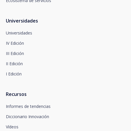
Ecosistema de servicios
Newsletter Impulsa.
Puede contactar con nuestro Delegado de
Protección de Datos en la siguiente dirección:
dpo@santalucía.es
Universidades
Santalucía, le informa que podrá presentar
reclamación ante la Autoridad de Control
Universidades
competente en materia de protección de datos.
IV Edición
Dispone de información completa sobre protección
de datos en www.santalucia.impulsa.es , en el
III Edición
apartado de Política de Privacidad, que le
aconsejamos consulte.
II Edición
I Edición
Recursos
Informes de tendencias
Diccionario Innovación
Vídeos