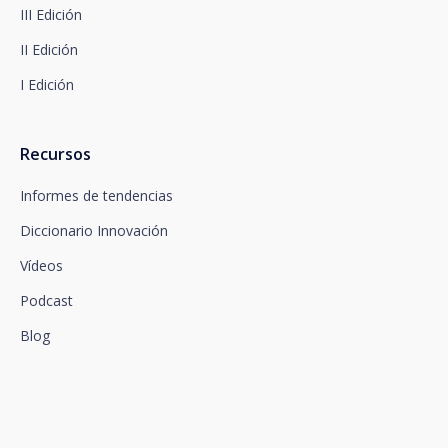
de datos en www.santalucia.impulsa.es , en el
III Edición
apartado de Política de Privacidad, que le
aconsejamos consulte.
II Edición
I Edición
Recursos
Informes de tendencias
Diccionario Innovación
Vídeos
Podcast
Blog
Conectamos la innovación y