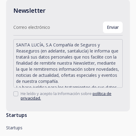
Newsletter
SANTA LUCÍA, S.A Compañía de Seguros y
Reaseguros (en adelante, santalucía) le informa que
tratará sus datos personales que nos facilite con la
finalidad de remitirle nuestra Newsletter, mediante
la que le remitiremos información sobre novedades,
noticias de actualidad, ofertas especiales y eventos
de nuestra compañía.
La base jurídica para los tratamientos de sus datos
personales descritos se encuentra en la propia
He leído y acepto la Información sobre
política de
privacidad.
gestión y desarrollo de la relación jurídica existente
entre Vd. y santalucía y en el consentimiento que le
solicitamos.
Startups
Santalucía le informa que puede ejercitar sus
derechos de acceso, rectificación, supresión,
Startups
oposición, limitación del tratamiento y portabilidad,
así como oponerse al tratamiento de sus datos con