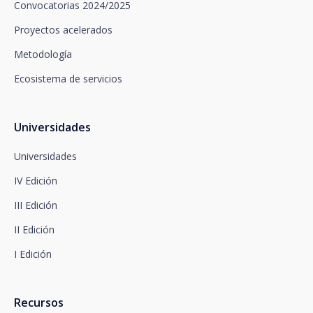
Convocatorias 2024/2025
fines promocionales, dirigiéndose a santalucía,
mediante un escrito, que deberá remitir a Plaza de
Proyectos acelerados
España, no 15, 28008 Madrid a la atención del
Metodología
Departamento de Privacidad o bien a
arcolopd@santalucia.es indicando en el asunto
Ecosistema de servicios
Newsletter Impulsa.
Puede contactar con nuestro Delegado de
Protección de Datos en la siguiente dirección:
dpo@santalucía.es
Universidades
Santalucía, le informa que podrá presentar
reclamación ante la Autoridad de Control
Universidades
competente en materia de protección de datos.
IV Edición
Dispone de información completa sobre protección
de datos en www.santalucia.impulsa.es , en el
III Edición
apartado de Política de Privacidad, que le
aconsejamos consulte.
II Edición
I Edición
Recursos