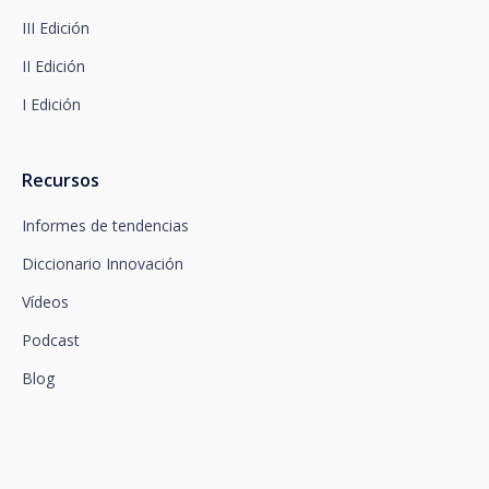
de datos en www.santalucia.impulsa.es , en el
III Edición
apartado de Política de Privacidad, que le
aconsejamos consulte.
II Edición
I Edición
Recursos
Informes de tendencias
Diccionario Innovación
Vídeos
Podcast
Blog
Conectamos la innovación y