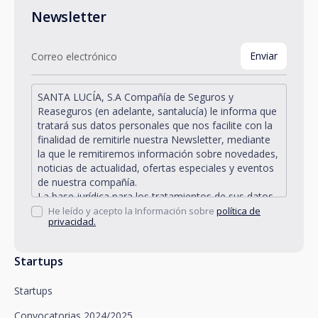
Newsletter
SANTA LUCÍA, S.A Compañía de Seguros y
Reaseguros (en adelante, santalucía) le informa que
tratará sus datos personales que nos facilite con la
finalidad de remitirle nuestra Newsletter, mediante
la que le remitiremos información sobre novedades,
noticias de actualidad, ofertas especiales y eventos
de nuestra compañía.
La base jurídica para los tratamientos de sus datos
personales descritos se encuentra en la propia
He leído y acepto la Información sobre
política de
privacidad.
gestión y desarrollo de la relación jurídica existente
entre Vd. y santalucía y en el consentimiento que le
solicitamos.
Startups
Santalucía le informa que puede ejercitar sus
derechos de acceso, rectificación, supresión,
Startups
oposición, limitación del tratamiento y portabilidad,
así como oponerse al tratamiento de sus datos con
Convocatorias 2024/2025