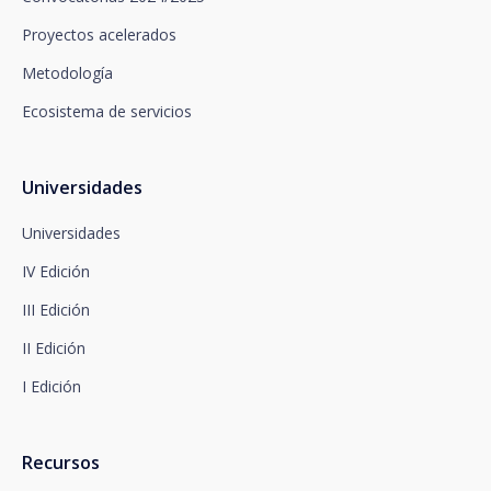
fines promocionales, dirigiéndose a santalucía,
mediante un escrito, que deberá remitir a Plaza de
Proyectos acelerados
España, no 15, 28008 Madrid a la atención del
Metodología
Departamento de Privacidad o bien a
arcolopd@santalucia.es indicando en el asunto
Ecosistema de servicios
Newsletter Impulsa.
Puede contactar con nuestro Delegado de
Protección de Datos en la siguiente dirección:
dpo@santalucía.es
Universidades
Santalucía, le informa que podrá presentar
reclamación ante la Autoridad de Control
Universidades
competente en materia de protección de datos.
IV Edición
Dispone de información completa sobre protección
de datos en www.santalucia.impulsa.es , en el
III Edición
apartado de Política de Privacidad, que le
aconsejamos consulte.
II Edición
I Edición
Recursos