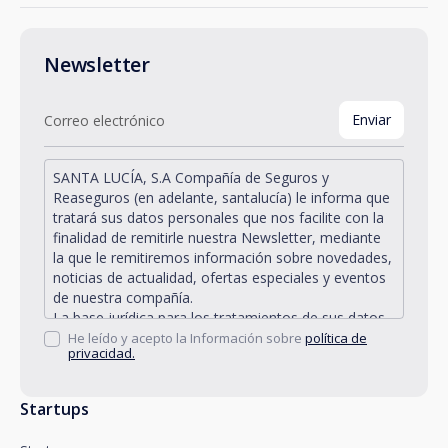
Newsletter
SANTA LUCÍA, S.A Compañía de Seguros y
Reaseguros (en adelante, santalucía) le informa que
tratará sus datos personales que nos facilite con la
finalidad de remitirle nuestra Newsletter, mediante
la que le remitiremos información sobre novedades,
noticias de actualidad, ofertas especiales y eventos
de nuestra compañía.
La base jurídica para los tratamientos de sus datos
personales descritos se encuentra en la propia
He leído y acepto la Información sobre
política de
privacidad.
gestión y desarrollo de la relación jurídica existente
entre Vd. y santalucía y en el consentimiento que le
solicitamos.
Startups
Santalucía le informa que puede ejercitar sus
derechos de acceso, rectificación, supresión,