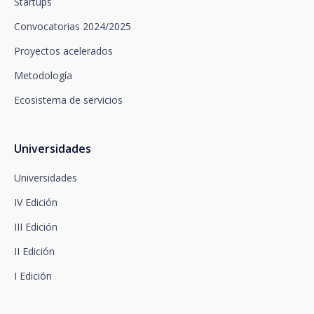
Startups
oposición, limitación del tratamiento y portabilidad,
así como oponerse al tratamiento de sus datos con
Convocatorias 2024/2025
fines promocionales, dirigiéndose a santalucía,
mediante un escrito, que deberá remitir a Plaza de
Proyectos acelerados
España, no 15, 28008 Madrid a la atención del
Metodología
Departamento de Privacidad o bien a
arcolopd@santalucia.es indicando en el asunto
Ecosistema de servicios
Newsletter Impulsa.
Puede contactar con nuestro Delegado de
Protección de Datos en la siguiente dirección:
dpo@santalucía.es
Universidades
Santalucía, le informa que podrá presentar
reclamación ante la Autoridad de Control
Universidades
competente en materia de protección de datos.
IV Edición
Dispone de información completa sobre protección
de datos en www.santalucia.impulsa.es , en el
III Edición
apartado de Política de Privacidad, que le
aconsejamos consulte.
II Edición
I Edición