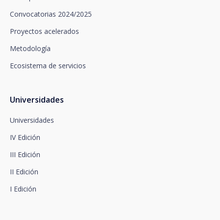
oposición, limitación del tratamiento y portabilidad,
así como oponerse al tratamiento de sus datos con
Convocatorias 2024/2025
fines promocionales, dirigiéndose a santalucía,
mediante un escrito, que deberá remitir a Plaza de
Proyectos acelerados
España, no 15, 28008 Madrid a la atención del
Metodología
Departamento de Privacidad o bien a
arcolopd@santalucia.es indicando en el asunto
Ecosistema de servicios
Newsletter Impulsa.
Puede contactar con nuestro Delegado de
Protección de Datos en la siguiente dirección:
dpo@santalucía.es
Universidades
Santalucía, le informa que podrá presentar
reclamación ante la Autoridad de Control
Universidades
competente en materia de protección de datos.
IV Edición
Dispone de información completa sobre protección
de datos en www.santalucia.impulsa.es , en el
III Edición
apartado de Política de Privacidad, que le
aconsejamos consulte.
II Edición
I Edición