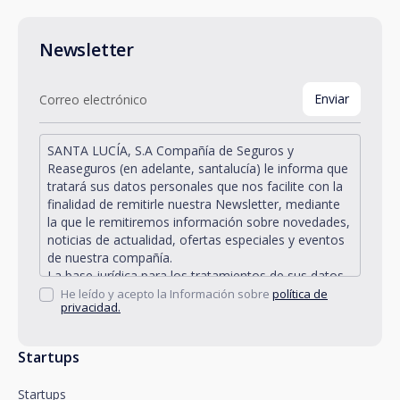
Newsletter
SANTA LUCÍA, S.A Compañía de Seguros y
Reaseguros (en adelante, santalucía) le informa que
tratará sus datos personales que nos facilite con la
finalidad de remitirle nuestra Newsletter, mediante
la que le remitiremos información sobre novedades,
noticias de actualidad, ofertas especiales y eventos
de nuestra compañía.
La base jurídica para los tratamientos de sus datos
personales descritos se encuentra en la propia
He leído y acepto la Información sobre
política de
privacidad.
gestión y desarrollo de la relación jurídica existente
entre Vd. y santalucía y en el consentimiento que le
solicitamos.
Startups
Santalucía le informa que puede ejercitar sus
derechos de acceso, rectificación, supresión,
Startups