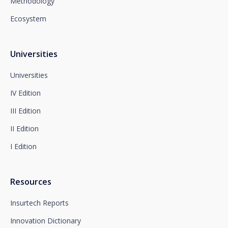
Methodology
Department or to arcolopd@santalucia.es indicating
Newsletter Impulsa in the subject.
Ecosystem
You can contact our Data Protection Officer at the
following address:
dpo@santalucía.es
Santalucía, informs you that you may file a
Universities
complaint with the competent Data Protection
Supervisory Authority.
Universities
Complete information on data protection is available
IV Edition
at www.santalucia.impulsa.es, in the Privacy Policy
section, which we advise you to consult.
III Edition
II Edition
I Edition
Resources
Insurtech Reports
Innovation Dictionary