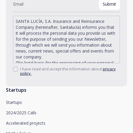
SANTA LUCÍA, S.A. Insurance and Reinsurance
Company (hereinafter, Santalucía) informs you that
it will process the personal data you provide us with
for the purpose of sending you our Newsletter,
through which we will send you information about
news, current news, special offers and events from
our company.
The legal basis for the processing of your personal
data described is found in the very management and
I have read and accept the Information about
privacy
policy.
development of the existing legal relationship
between you and Santalucía and in the consent we
request from you.
Startups
Santalucía informs you that you can exercise your
rights of access, rectification, deletion, opposition,
Startups
limitation of processing and portability, as well as
object to the processing of your data for
2024/2025 Calls
promotional purposes, by writing to Santalucía,
which you must send to Plaza de España, no. 15,
Accelerated projects
28008 Madrid for the attention of the Privacy