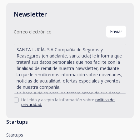
Newsletter
SANTA LUCÍA, S.A Compañía de Seguros y
Reaseguros (en adelante, santalucía) le informa que
tratará sus datos personales que nos facilite con la
finalidad de remitirle nuestra Newsletter, mediante
la que le remitiremos información sobre novedades,
noticias de actualidad, ofertas especiales y eventos
de nuestra compañía.
La base jurídica para los tratamientos de sus datos
personales descritos se encuentra en la propia
He leído y acepto la Información sobre
política de
privacidad.
gestión y desarrollo de la relación jurídica existente
entre Vd. y santalucía y en el consentimiento que le
solicitamos.
Startups
Santalucía le informa que puede ejercitar sus
derechos de acceso, rectificación, supresión,
Startups
oposición, limitación del tratamiento y portabilidad,