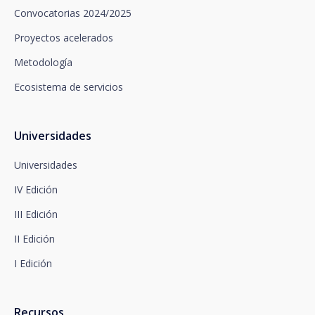
así como oponerse al tratamiento de sus datos con
Convocatorias 2024/2025
fines promocionales, dirigiéndose a santalucía,
mediante un escrito, que deberá remitir a Plaza de
Proyectos acelerados
España, no 15, 28008 Madrid a la atención del
Metodología
Departamento de Privacidad o bien a
arcolopd@santalucia.es indicando en el asunto
Ecosistema de servicios
Newsletter Impulsa.
Puede contactar con nuestro Delegado de
Protección de Datos en la siguiente dirección:
dpo@santalucía.es
Universidades
Santalucía, le informa que podrá presentar
reclamación ante la Autoridad de Control
Universidades
competente en materia de protección de datos.
IV Edición
Dispone de información completa sobre protección
de datos en www.santalucia.impulsa.es , en el
III Edición
apartado de Política de Privacidad, que le
aconsejamos consulte.
II Edición
I Edición
Recursos