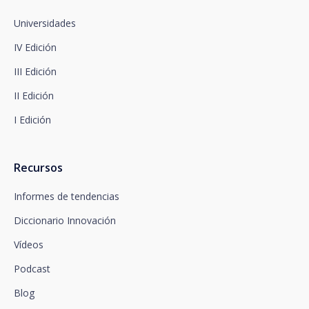
Santalucía, le informa que podrá presentar
reclamación ante la Autoridad de Control
Universidades
competente en materia de protección de datos.
IV Edición
Dispone de información completa sobre protección
de datos en www.santalucia.impulsa.es , en el
III Edición
apartado de Política de Privacidad, que le
aconsejamos consulte.
II Edición
I Edición
Recursos
Informes de tendencias
Diccionario Innovación
Vídeos
Podcast
Blog