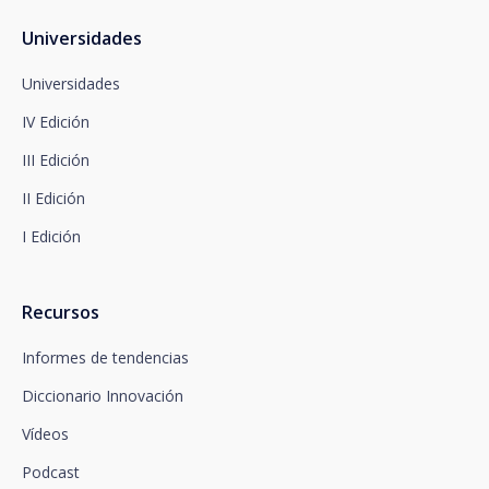
Protección de Datos en la siguiente dirección:
dpo@santalucía.es
Universidades
Santalucía, le informa que podrá presentar
reclamación ante la Autoridad de Control
Universidades
competente en materia de protección de datos.
IV Edición
Dispone de información completa sobre protección
de datos en www.santalucia.impulsa.es , en el
III Edición
apartado de Política de Privacidad, que le
aconsejamos consulte.
II Edición
I Edición
Recursos
Informes de tendencias
Diccionario Innovación
Vídeos
Podcast