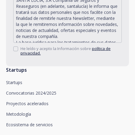
SANTA LUCÍA, S.A Compañía de Seguros y
Reaseguros (en adelante, santalucía) le informa que
tratará sus datos personales que nos facilite con la
finalidad de remitirle nuestra Newsletter, mediante
la que le remitiremos información sobre novedades,
noticias de actualidad, ofertas especiales y eventos
de nuestra compañía.
La base jurídica para los tratamientos de sus datos
personales descritos se encuentra en la propia
He leído y acepto la Información sobre
política de
privacidad.
gestión y desarrollo de la relación jurídica existente
entre Vd. y santalucía y en el consentimiento que le
solicitamos.
Startups
Santalucía le informa que puede ejercitar sus
derechos de acceso, rectificación, supresión,
Startups
oposición, limitación del tratamiento y portabilidad,
así como oponerse al tratamiento de sus datos con
Convocatorias 2024/2025
fines promocionales, dirigiéndose a santalucía,
mediante un escrito, que deberá remitir a Plaza de
Proyectos acelerados
España, no 15, 28008 Madrid a la atención del
Metodología
Departamento de Privacidad o bien a
arcolopd@santalucia.es indicando en el asunto
Ecosistema de servicios
Newsletter Impulsa.
Puede contactar con nuestro Delegado de