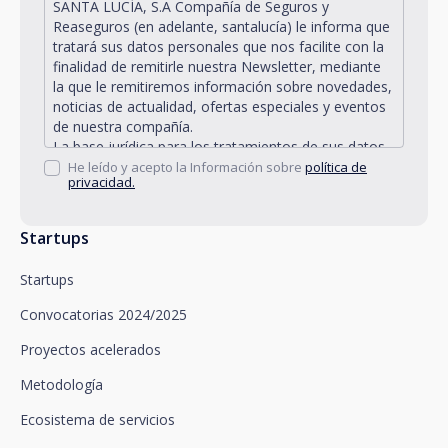
SANTA LUCÍA, S.A Compañía de Seguros y
Reaseguros (en adelante, santalucía) le informa que
tratará sus datos personales que nos facilite con la
finalidad de remitirle nuestra Newsletter, mediante
la que le remitiremos información sobre novedades,
noticias de actualidad, ofertas especiales y eventos
de nuestra compañía.
La base jurídica para los tratamientos de sus datos
personales descritos se encuentra en la propia
He leído y acepto la Información sobre
política de
privacidad.
gestión y desarrollo de la relación jurídica existente
entre Vd. y santalucía y en el consentimiento que le
solicitamos.
Startups
Santalucía le informa que puede ejercitar sus
derechos de acceso, rectificación, supresión,
Startups
oposición, limitación del tratamiento y portabilidad,
así como oponerse al tratamiento de sus datos con
Convocatorias 2024/2025
fines promocionales, dirigiéndose a santalucía,
mediante un escrito, que deberá remitir a Plaza de
Proyectos acelerados
España, no 15, 28008 Madrid a la atención del
Metodología
Departamento de Privacidad o bien a
arcolopd@santalucia.es indicando en el asunto
Ecosistema de servicios
Newsletter Impulsa.
Puede contactar con nuestro Delegado de