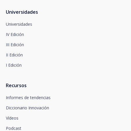
Protección de Datos en la siguiente dirección:
dpo@santalucía.es
Universidades
Santalucía, le informa que podrá presentar
reclamación ante la Autoridad de Control
Universidades
competente en materia de protección de datos.
IV Edición
Dispone de información completa sobre protección
de datos en www.santalucia.impulsa.es , en el
III Edición
apartado de Política de Privacidad, que le
aconsejamos consulte.
II Edición
I Edición
Recursos
Informes de tendencias
Diccionario Innovación
Vídeos
Podcast