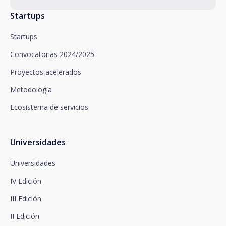
solicitamos.
Startups
Santalucía le informa que puede ejercitar sus
derechos de acceso, rectificación, supresión,
Startups
oposición, limitación del tratamiento y portabilidad,
así como oponerse al tratamiento de sus datos con
Convocatorias 2024/2025
fines promocionales, dirigiéndose a santalucía,
mediante un escrito, que deberá remitir a Plaza de
Proyectos acelerados
España, no 15, 28008 Madrid a la atención del
Metodología
Departamento de Privacidad o bien a
arcolopd@santalucia.es indicando en el asunto
Ecosistema de servicios
Newsletter Impulsa.
Puede contactar con nuestro Delegado de
Protección de Datos en la siguiente dirección:
dpo@santalucía.es
Universidades
Santalucía, le informa que podrá presentar
reclamación ante la Autoridad de Control
Universidades
competente en materia de protección de datos.
IV Edición
Dispone de información completa sobre protección
de datos en www.santalucia.impulsa.es , en el
III Edición
apartado de Política de Privacidad, que le
aconsejamos consulte.
II Edición