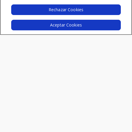
I Edición
Rechazar Cookies
Aceptar Cookies
Recursos
Informes de tendencias
Diccionario Innovación
Vídeos
Podcast
Blog
Conectamos la innovación y
el talento