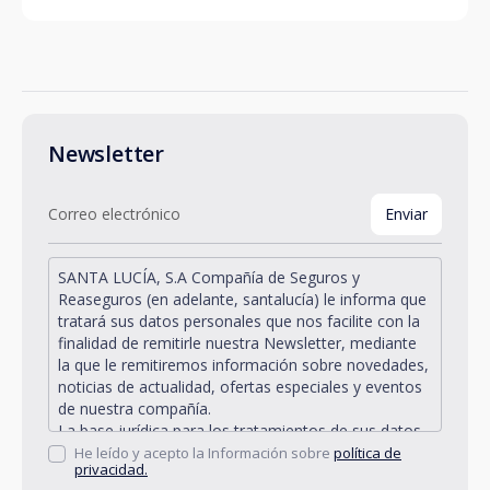
Newsletter
SANTA LUCÍA, S.A Compañía de Seguros y
Reaseguros (en adelante, santalucía) le informa que
tratará sus datos personales que nos facilite con la
finalidad de remitirle nuestra Newsletter, mediante
la que le remitiremos información sobre novedades,
noticias de actualidad, ofertas especiales y eventos
de nuestra compañía.
La base jurídica para los tratamientos de sus datos
personales descritos se encuentra en la propia
He leído y acepto la Información sobre
política de
privacidad.
gestión y desarrollo de la relación jurídica existente