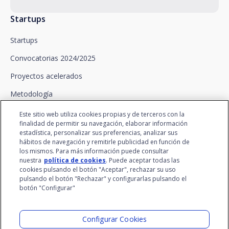
entre Vd. y santalucía y en el consentimiento que le
solicitamos.
Startups
Santalucía le informa que puede ejercitar sus
derechos de acceso, rectificación, supresión,
Startups
oposición, limitación del tratamiento y portabilidad,
así como oponerse al tratamiento de sus datos con
Convocatorias 2024/2025
fines promocionales, dirigiéndose a santalucía,
mediante un escrito, que deberá remitir a Plaza de
Proyectos acelerados
España, no 15, 28008 Madrid a la atención del
Metodología
Departamento de Privacidad o bien a
arcolopd@santalucia.es indicando en el asunto
Ecosistema de servicios
Este sitio web utiliza cookies propias y de terceros con la
Newsletter Impulsa.
finalidad de permitir su navegación, elaborar información
Puede contactar con nuestro Delegado de
estadística, personalizar sus preferencias, analizar sus
Protección de Datos en la siguiente dirección:
hábitos de navegación y remitirle publicidad en función de
dpo@santalucía.es
Universidades
los mismos. Para más información puede consultar
Santalucía, le informa que podrá presentar
nuestra
política de cookies
. Puede aceptar todas las
reclamación ante la Autoridad de Control
Universidades
cookies pulsando el botón "Aceptar", rechazar su uso
competente en materia de protección de datos.
pulsando el botón "Rechazar" y configurarlas pulsando el
IV Edición
Dispone de información completa sobre protección
botón "Configurar"
de datos en www.santalucia.impulsa.es , en el
III Edición
apartado de Política de Privacidad, que le
aconsejamos consulte.
Configurar Cookies
II Edición