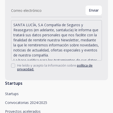
SANTA LUCÍA, S.A Compañía de Seguros y
Reaseguros (en adelante, santalucía) le informa que
tratará sus datos personales que nos facilite con la
finalidad de remitirle nuestra Newsletter, mediante
la que le remitiremos información sobre novedades,
noticias de actualidad, ofertas especiales y eventos
de nuestra compañía.
La base jurídica para los tratamientos de sus datos
personales descritos se encuentra en la propia
He leído y acepto la Información sobre
política de
privacidad.
gestión y desarrollo de la relación jurídica existente
entre Vd. y santalucía y en el consentimiento que le
solicitamos.
Startups
Santalucía le informa que puede ejercitar sus
derechos de acceso, rectificación, supresión,
Startups
oposición, limitación del tratamiento y portabilidad,
así como oponerse al tratamiento de sus datos con
Convocatorias 2024/2025
fines promocionales, dirigiéndose a santalucía,
mediante un escrito, que deberá remitir a Plaza de
Proyectos acelerados