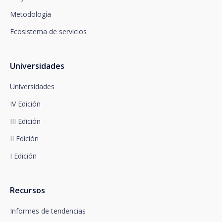
España, no 15, 28008 Madrid a la atención del
Metodología
Departamento de Privacidad o bien a
arcolopd@santalucia.es indicando en el asunto
Ecosistema de servicios
Newsletter Impulsa.
Puede contactar con nuestro Delegado de
Protección de Datos en la siguiente dirección:
dpo@santalucía.es
Universidades
Santalucía, le informa que podrá presentar
reclamación ante la Autoridad de Control
Universidades
competente en materia de protección de datos.
IV Edición
Dispone de información completa sobre protección
de datos en www.santalucia.impulsa.es , en el
III Edición
apartado de Política de Privacidad, que le
aconsejamos consulte.
II Edición
I Edición
Recursos
Informes de tendencias