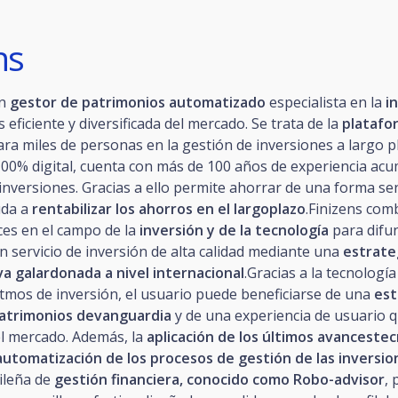
ns
un
gestor de patrimonios automatizado
especialista en la
i
 eficiente y diversificada del mercado. Se trata de la
platafo
ra miles de personas en la gestión de inversiones a largo p
00% digital, cuenta con más de 100 años de experiencia acu
 inversiones. Gracias a ello permite ahorrar de una forma sen
uda a
rentabilizar los ahorros en el largoplazo
.Finizens com
ces en el campo de la
inversión y de la tecnología
para difun
n servicio de inversión de alta calidad mediante una
estrate
va galardonada a nivel internacional
.Gracias a la tecnologí
itmos de inversión, el usuario puede beneficiarse de una
est
patrimonios devanguardia
y de una experiencia de usuario q
el mercado. Además, la
aplicación de los últimos avanceste
automatización de los procesos de gestión de las inversio
ileña de
gestión financiera, conocido como Robo-advisor
,