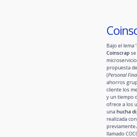
Coins
Bajo el lema 
Coinscrap
se
microservicio
propuesta de
(
Personal Fin
ahorros grup
cliente los m
y un tiempo d
ofrece a los 
una
hucha di
realizada co
previamente.A
llamado COCO 