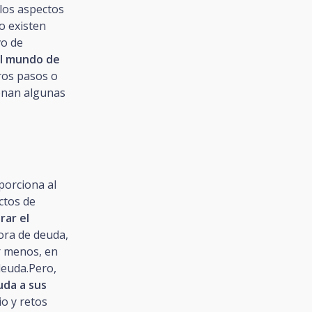
los aspectos
o existen
vo de
 el mundo de
ros pasos o
onan algunas
porciona al
ctos de
rar el
ora de deuda,
r menos, en
deuda.Pero,
uda a sus
o y retos