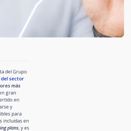
ta del Grupo
 del sector
tores más
en gran
ertido en
arse y
dibles para
s incluidas en
ing plans
, y es