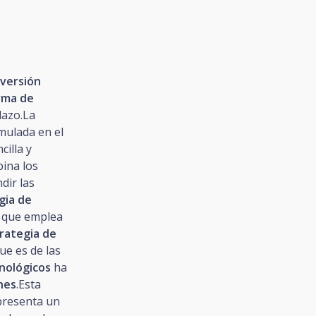
nversión
rma de
lazo.La
mulada en el
cilla y
bina los
dir las
gia de
a que emplea
rategia de
ue es de las
cnológicos
ha
nes
.Esta
 presenta un