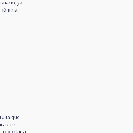
usuario, ya
 nómina.
tuita que
ara que
n reportar a