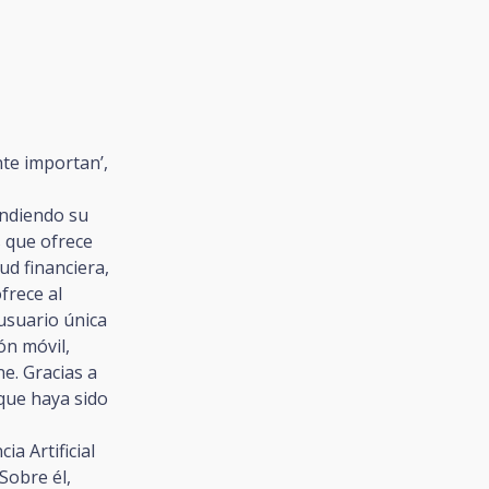
nte importan’,
endiendo su
s que ofrece
lud financiera,
frece al
 usuario única
ón móvil,
e. Gracias a
que haya sido
a Artificial
Sobre él,