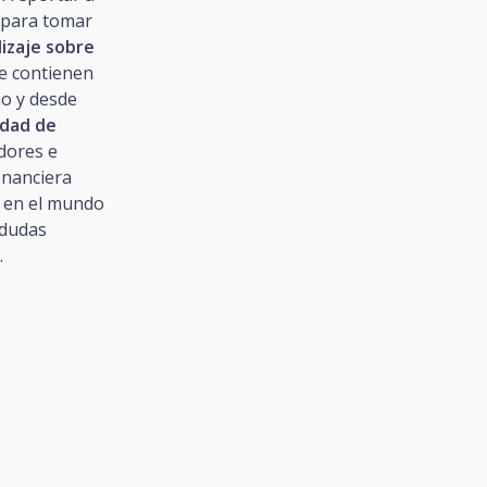
o para tomar
izaje sobre
e contienen
mo y desde
dad de
adores e
inanciera
s en el mundo
 dudas
.