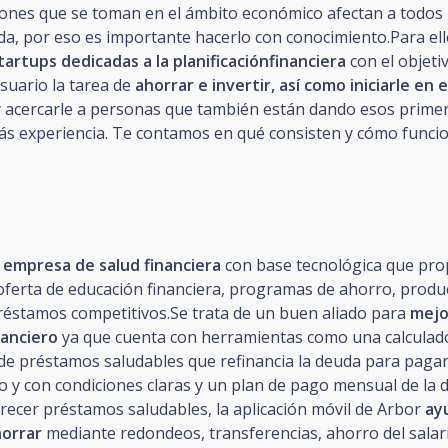
siones que se toman en el ámbito económico afectan a todos 
da, por eso es importante hacerlo con conocimiento.Para ell
tartups dedicadas a la planificaciónfinanciera
con el objeti
 usuario la tarea de
ahorrar e invertir, así como iniciarle en
y acercarle a personas que también están dando esos prime
ás experiencia. Te contamos en qué consisten y cómo funci
a
empresa de salud financiera
con base tecnológica que pro
oferta de educación financiera, programas de ahorro, produ
préstamos competitivos.Se trata de un buen aliado para
mejo
nanciero
ya que cuenta con herramientas como una calculad
de préstamos saludables que refinancia la deuda para paga
 y con condiciones claras y un plan de pago mensual de la 
recer préstamos saludables, la aplicación móvil de Arbor
ay
horrar
mediante redondeos, transferencias, ahorro del salari