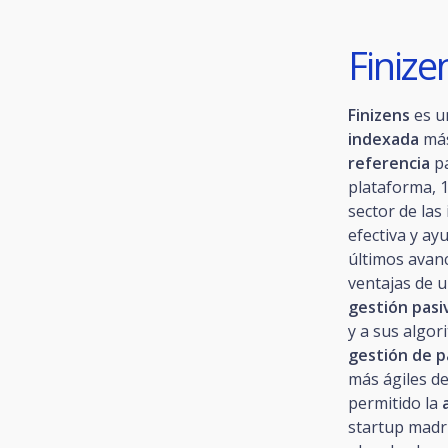
Finize
Finizens
es 
indexada
más
referencia
pa
plataforma, 1
sector de las
efectiva y ay
últimos avan
ventajas de u
gestión pasi
y a sus algor
gestión de 
más ágiles d
permitido la
startup madr