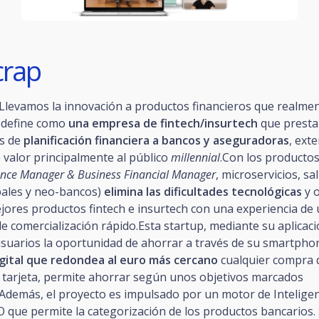
crap
‘Llevamos la innovación a productos financieros que realme
 define como
una empresa de fintech/insurtech
que presta
s de
planificación financiera a bancos y aseguradoras
, ext
 valor principalmente al público
millennial
.Con los producto
ance Manager & Business Financial Manager
, microservicios, sa
ales y neo-bancos)
elimina las dificultades tecnológicas
y o
ejores productos fintech e insurtech con una experiencia de
e comercialización rápido.Esta startup, mediante su aplicaci
usuarios la oportunidad de ahorrar a través de su smartphon
gital que redondea al euro más cercano
cualquier compra 
n tarjeta, permite ahorrar según unos objetivos marcados
demás, el proyecto es impulsado por un motor de Inteligenci
que permite la categorización de los productos bancarios. 