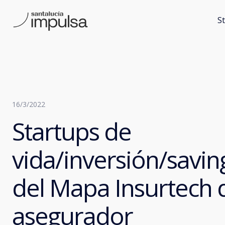
S
16/3/2022
Startups de
vida/inversión/savin
del Mapa Insurtech d
asegurador