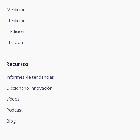
competente en materia de protección de datos.
IV Edición
Dispone de información completa sobre protección
de datos en www.santalucia.impulsa.es , en el
III Edición
apartado de Política de Privacidad, que le
aconsejamos consulte.
II Edición
I Edición
Recursos
Informes de tendencias
Diccionario Innovación
Vídeos
Podcast
Blog